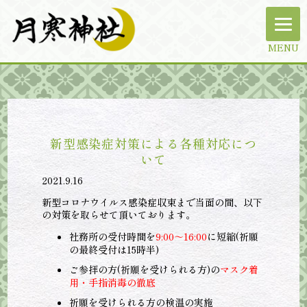
MENU
新型感染症対策による各種対応につ
いて
2021.9.16
新型コロナウイルス感染症収束まで当面の間、以下
の対策を取らせて頂いております。
社務所の受付時間を
9:00～16:00
に短縮(祈願
の最終受付は15時半)
ご参拝の方(祈願を受けられる方)の
マスク着
用・手指消毒の徹底
祈願を受けられる方の検温の実施